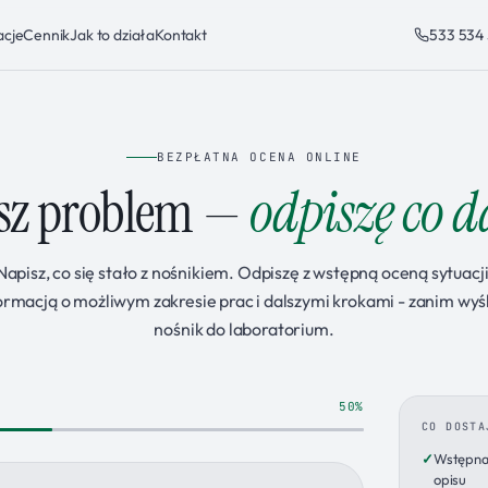
acje
Cennik
Jak to działa
Kontakt
533 534
BEZPŁATNA OCENA ONLINE
sz problem —
odpiszę co da
Napisz, co się stało z nośnikiem. Odpiszę z wstępną oceną sytuacji
ormacją o możliwym zakresie prac i dalszymi krokami - zanim wyś
nośnik do laboratorium.
50%
CO DOSTA
Wstępna 
opisu