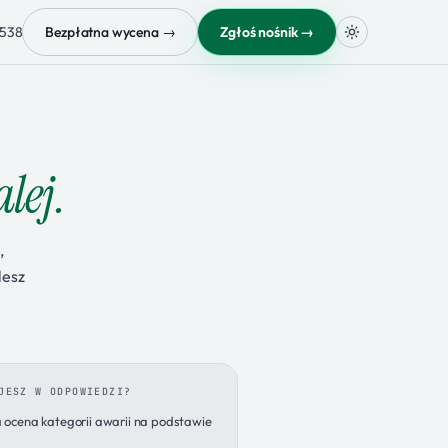
 538
Bezpłatna wycena →
Zgłoś nośnik →
lej.
,
lesz
JESZ W ODPOWIEDZI?
ocena kategorii awarii na podstawie