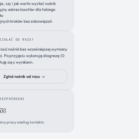
ja, czy i jak warto wysłać nośnik
yjny zakres kosztów dla takiego
ku
ejnych kroków bez zobowiązań
ZIAŁAĆ OD RAZU?
osić nośnik bez wcześniejszej wymiany
. Po przyjęciu wykonuję diagnozę (0
ktuję się z wynikiem.
Zgłoś nośnik od razu →
BEZPOŚREDNI
538
ziny pracy według kontaktu