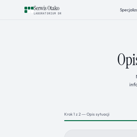
Serwis Otako
Specjaliz
LABORATORIUM DR
Opi
inf
Krok 1 z 2 — Opis sytuacji