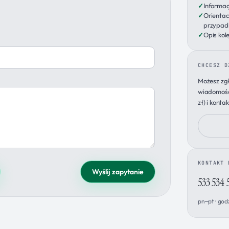
Informac
Orientac
przypad
Opis kol
CHCESZ D
Możesz zgł
wiadomości
zł) i konta
KONTAKT 
Wyślij zapytanie
533 534 
pn–pt · god