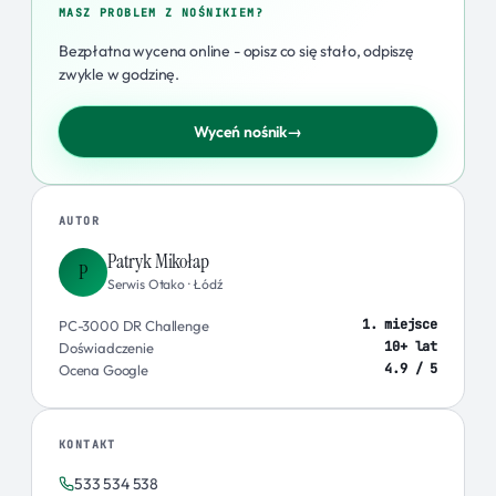
MASZ PROBLEM Z NOŚNIKIEM?
Bezpłatna wycena online - opisz co się stało, odpiszę
zwykle w godzinę.
Wyceń nośnik
→
AUTOR
Patryk Mikołap
P
Serwis Otako · Łódź
1. miejsce
PC-3000 DR Challenge
10+ lat
Doświadczenie
4.9 / 5
Ocena Google
KONTAKT
533 534 538