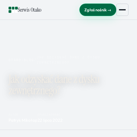
Serwis Otako
Zgłoś nośnik →
JAK ODZYSKAĆ DANE Z DYSKU
OTAKO
/
BLOG
/
ZEWNĘTRZNEGO?
Jak odzyskać dane z dysku
zewnętrznego?
AUTOR
OPUBLIKOWANO
Patryk Mikołap
22 lipca 2022