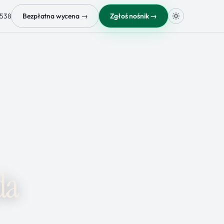
 538
Bezpłatna wycena →
Zgłoś nośnik →
da