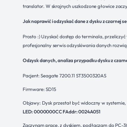
translator. W skrajnych uszkodzone głowice zaczy
Jak naprawić i odzyskać dane z dysku z czarnej ser
Prosto :) Uzyskać dostęp do terminala, przeliczy
profesjonalny serwis odzyskiwania danych rozwiąz
Odzysk danych, analiza przypadku dysku z czarnej
Pacjent: Seagate 7200.11 ST3500320AS
Firmware: SD15
Objawy: Dysk przestał być widoczny w systemie,
LED: 0000000CC FAddr: 0024A051
Zaczynam prace, z dyskiem, podłączam do PC-3000