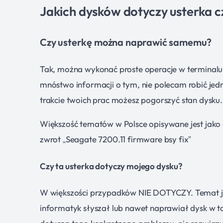
Jakich dysków dotyczy usterka c
Czy usterkę można naprawić samemu?
Tak, można wykonać proste operacje w terminalu d
mnóstwo informacji o tym, nie polecam robić jed
trakcie twoich prac możesz pogorszyć stan dysku.
Większość tematów w Polsce opisywane jest jako c
zwrot „Seagate 7200.11 firmware bsy fix”
Czy ta usterka dotyczy mojego dysku?
W większości przypadków NIE DOTYCZY. Temat jest
informatyk słyszał lub nawet naprawiał dysk w ta