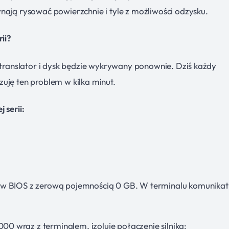
nają rysować powierzchnie i tyle z możliwości odzysku.
ii?
ć translator i dysk będzie wykrywany ponownie. Dziś każdy
uję ten problem w kilka minut.
 serii:
 w BIOS z zerową pojemnością 0 GB. W terminalu komunikat
 wraz z terminalem, izoluję połączenie silnika: