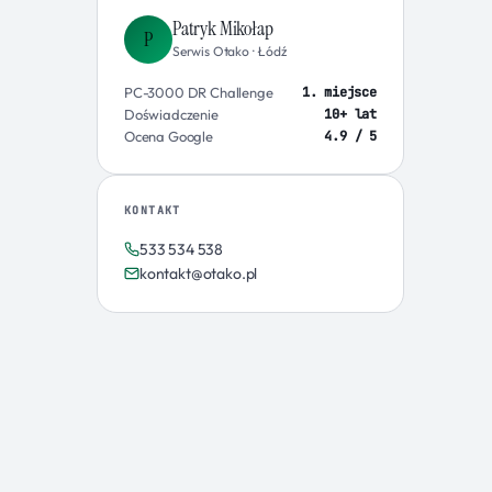
Patryk Mikołap
P
Serwis Otako · Łódź
1. miejsce
PC-3000 DR Challenge
10+ lat
Doświadczenie
4.9 / 5
Ocena Google
KONTAKT
533 534 538
kontakt@otako.pl