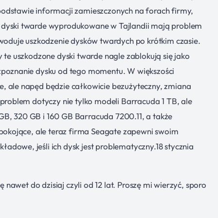
odstawie informacji zamieszczonych na forach firmy,
 dyski twarde wyprodukowane w Tajlandii mają problem
duje uszkodzenie dysków twardych po krótkim czasie.
y te uszkodzone dyski twarde nagle zablokują się jako
ozpoznanie dysku od tego momentu. W większości
e, ale napęd będzie całkowicie bezużyteczny, zmiana
 problem dotyczy nie tylko modeli Barracuda 1 TB, ale
GB, 320 GB i 160 GB Barracuda 7200.11, a także
iepokojące, ale teraz firma Seagate zapewni swoim
adowe, jeśli ich dysk jest problematyczny.18 stycznia
ę nawet do dzisiaj czyli od 12 lat. Proszę mi wierzyć, sporo