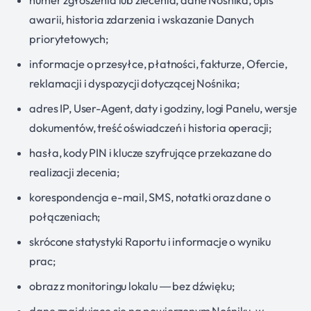
numer zgłoszenia lub zlecenia, dane Nośnika, opis
awarii, historia zdarzenia i wskazanie Danych
priorytetowych;
informacje o przesyłce, płatności, fakturze, Ofercie,
reklamacji i dyspozycji dotyczącej Nośnika;
adres IP, User-Agent, daty i godziny, logi Panelu, wersje
dokumentów, treść oświadczeń i historia operacji;
hasła, kody PIN i klucze szyfrujące przekazane do
realizacji zlecenia;
korespondencja e-mail, SMS, notatki oraz dane o
połączeniach;
skrócone statystyki Raportu i informacje o wyniku
prac;
obraz z monitoringu lokalu — bez dźwięku;