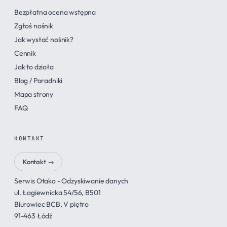
Bezpłatna ocena wstępna
Zgłoś nośnik
Jak wysłać nośnik?
Cennik
Jak to działa
Blog / Poradniki
Mapa strony
FAQ
KONTAKT
Kontakt →
Serwis Otako - Odzyskiwanie danych
ul. Łagiewnicka 54/56, B501
Biurowiec BCB, V piętro
91-463 Łódź