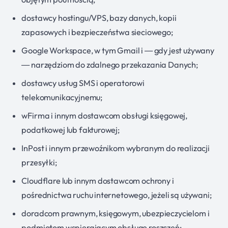
dostawcy hostingu/VPS, bazy danych, kopii
zapasowych i bezpieczeństwa sieciowego;
Google Workspace, w tym Gmail i — gdy jest używany
— narzędziom do zdalnego przekazania Danych;
dostawcy usług SMS i operatorowi
telekomunikacyjnemu;
wFirma i innym dostawcom obsługi księgowej,
podatkowej lub fakturowej;
InPost i innym przewoźnikom wybranym do realizacji
przesyłki;
Cloudflare lub innym dostawcom ochrony i
pośrednictwa ruchu internetowego, jeżeli są używani;
doradcom prawnym, księgowym, ubezpieczycielom i
podmiotom wspierającym obsługę roszczeń;