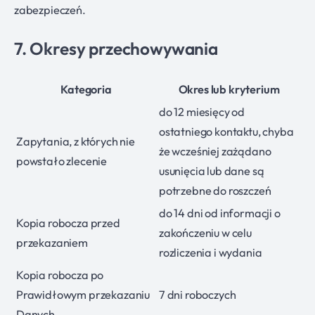
zabezpieczeń.
7. Okresy przechowywania
Kategoria
Okres lub kryterium
do 12 miesięcy od
ostatniego kontaktu, chyba
Zapytania, z których nie
że wcześniej zażądano
powstało zlecenie
usunięcia lub dane są
potrzebne do roszczeń
do 14 dni od informacji o
Kopia robocza przed
zakończeniu w celu
przekazaniem
rozliczenia i wydania
Kopia robocza po
Prawidłowym przekazaniu
7 dni roboczych
Danych