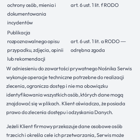
ochrony osób, mienia i
art. 6 ust. 1 lit. f RODO
dokumentowania
incydentów
Publikacja
rozpoznawalnego opisu
art. 6 ust. 1 lit. a RODO —
przypadku, zdjęcia, opinii
odrębna zgoda
lub rekomendacji
W odniesieniu do zawartości prywatnego Nośnika Serwis
wykonuje operacje techniczne potrzebne do realizacji
zlecenia, ogranicza dostęp i nie ma obowiązku
identyfikowania wszystkich osób, których dane mogą
znajdować się w plikach. Klient oświadcza, że posiada
prawo do zlecenia dostępu i odzyskania Danych.
Jeżeli Klient firmowy przekazuje dane osobowe osób
trzecich i określa cele ich przetwarzania, Serwis może