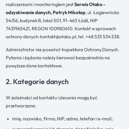
rozliczeniami i monitoringiem jest
Serwis Otako -
odzyskiwanie danych, Patryk Mikołap
, ul. Łagiewnicka
54/56, budynek B, lokal 501, 91-463 Łódź, NIP
7431965421, REGON 100980610. Kontakt w sprawach
ochrony danych:
kontakt@otako.pl
, tel. +48 533 534 538.
Administrator nie powołał Inspektora Ochrony Danych.
Pytania i żądania należy kierować bezpośrednio na
powyższe dane kontaktowe.
2. Kategorie danych
W zależności od kontaktu i zlecenia mogą być
przetwarzane:
imię, nazwisko, firma, NIP, adres, telefon i e-mail;