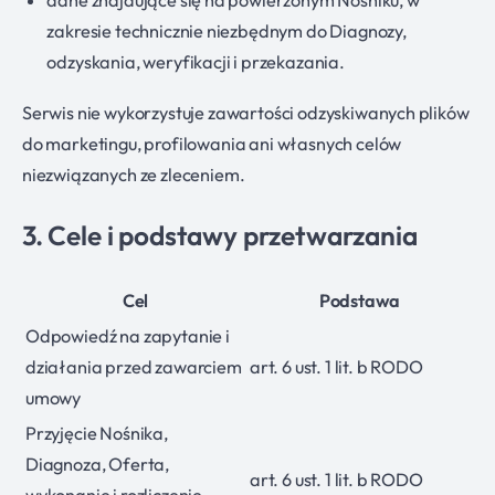
dane znajdujące się na powierzonym Nośniku, w
zakresie technicznie niezbędnym do Diagnozy,
odzyskania, weryfikacji i przekazania.
Serwis nie wykorzystuje zawartości odzyskiwanych plików
do marketingu, profilowania ani własnych celów
niezwiązanych ze zleceniem.
3. Cele i podstawy przetwarzania
Cel
Podstawa
Odpowiedź na zapytanie i
działania przed zawarciem
art. 6 ust. 1 lit. b RODO
umowy
Przyjęcie Nośnika,
Diagnoza, Oferta,
art. 6 ust. 1 lit. b RODO
wykonanie i rozliczenie