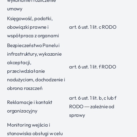
umowy
Księgowość, podatki,
obowiązki prawne i
art. 6 ust. 1 lit. c RODO
współpraca z organami
Bezpieczeństwo Panelu i
infrastruktury, wykazanie
akceptacji,
art. 6 ust. 1 lit. f RODO
przeciwdziałanie
nadużyciom, dochodzenie i
obrona roszczeń
art. 6 ust. 1 lit. b, c lub f
Reklamacje i kontakt
RODO — zależnie od
organizacyjny
sprawy
Monitoring wejścia i
stanowiska obsługi w celu