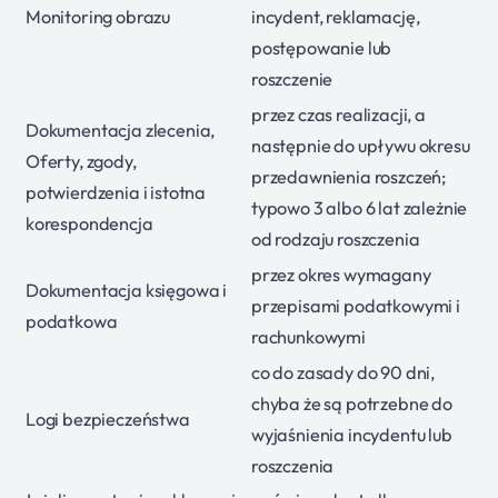
Monitoring obrazu
incydent, reklamację,
postępowanie lub
roszczenie
przez czas realizacji, a
Dokumentacja zlecenia,
następnie do upływu okresu
Oferty, zgody,
przedawnienia roszczeń;
potwierdzenia i istotna
typowo 3 albo 6 lat zależnie
korespondencja
od rodzaju roszczenia
przez okres wymagany
Dokumentacja księgowa i
przepisami podatkowymi i
podatkowa
rachunkowymi
co do zasady do 90 dni,
chyba że są potrzebne do
Logi bezpieczeństwa
wyjaśnienia incydentu lub
roszczenia