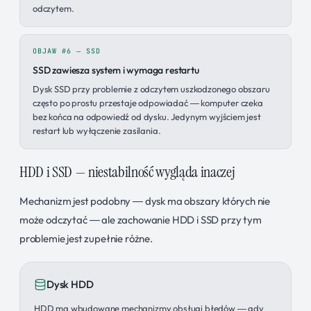
odczytem.
OBJAW #6 — SSD
SSD zawiesza system i wymaga restartu
Dysk SSD przy problemie z odczytem uszkodzonego obszaru
często po prostu przestaje odpowiadać — komputer czeka
bez końca na odpowiedź od dysku. Jedynym wyjściem jest
restart lub wyłączenie zasilania.
HDD i SSD — niestabilność wygląda inaczej
Mechanizm jest podobny — dysk ma obszary których nie
może odczytać — ale zachowanie HDD i SSD przy tym
problemie jest zupełnie różne.
Dysk HDD
HDD ma wbudowane mechanizmy obsługi błędów — gdy