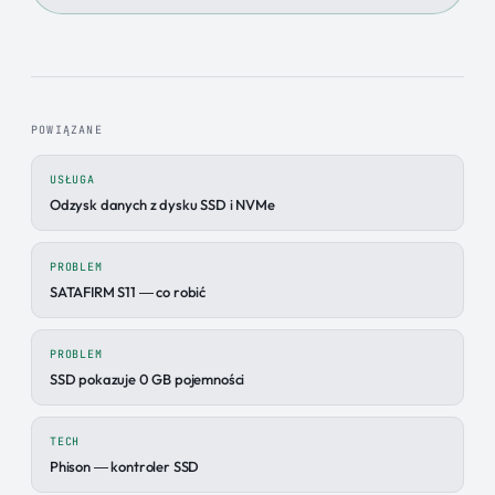
POWIĄZANE
USŁUGA
Odzysk danych z dysku SSD i NVMe
PROBLEM
SATAFIRM S11 — co robić
PROBLEM
SSD pokazuje 0 GB pojemności
TECH
Phison — kontroler SSD