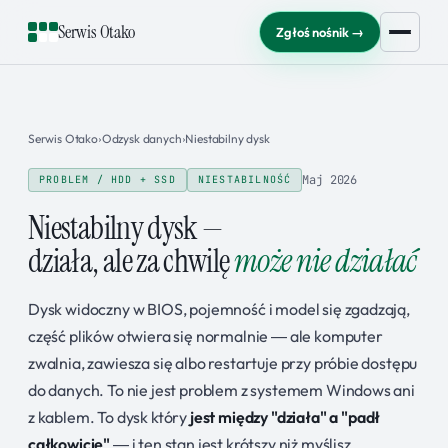
Serwis Otako
Zgłoś nośnik →
Serwis Otako
›
Odzysk danych
›
Niestabilny dysk
Maj 2026
PROBLEM / HDD + SSD
NIESTABILNOŚĆ
Niestabilny dysk —
działa, ale za chwilę
może nie działać
Dysk widoczny w BIOS, pojemność i model się zgadzają,
część plików otwiera się normalnie — ale komputer
zwalnia, zawiesza się albo restartuje przy próbie dostępu
do danych. To nie jest problem z systemem Windows ani
z kablem. To dysk który
jest między "działa" a "padł
całkowicie"
— i ten stan jest krótszy niż myślisz.