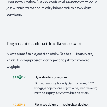
nieprzewidywalnie. Nie będę opisywał szczegółów — bo to
jest właśnie ta różnica między laboratorium a zwykłym
serwisem.
Droga od niestabilności do całkowitej awarii
Niestabilność to nie jest stan stały. To etap — i zazwyczaj
krótki. Poniżej uproszczona trajektoria jak to zazwyczaj
wygląda.
Dysk działa normalnie
SPRAWNY
Firmware zarządza zużyciem komórek, ECC
koryguje pojedyncze błędy w tle, wear leveling
rozłada zapisy. Użytkownik nic nie widzi.
Pierwsze objawy — wolniejszy dostęp,
WCZESNE