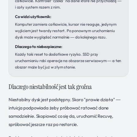
całkowicie. Kontroler "czeka" na dane które nie przychodzą —
i cały system razem z nim.
Co widzi użytkownik:
Komputer zamiera całkowicie, kursor nie reaguje, jedynym
wyjściem jest twardy restart. Po ponownym uruchomieniu
dysk może wyglądać normalnie — do kolejnego razu.
Dlaczego to niebezpieczne:
Każdy taki reset to dodatkowe ryzyko. SSD przy
uruchamianiu robi operacje na obszarze serwisowym — a ten
obszar może być już w złym stanie.
Dlaczego niestabilność jest tak groźna
Niestabilny dysk jest podstępny. Skoro "prawie działa" —
intuicja podpowiada żeby próbować ratować dane
samodzielnie. Skopiować co się da, uruchomić Recuvę,
spróbować jeszcze raz po restarcie.