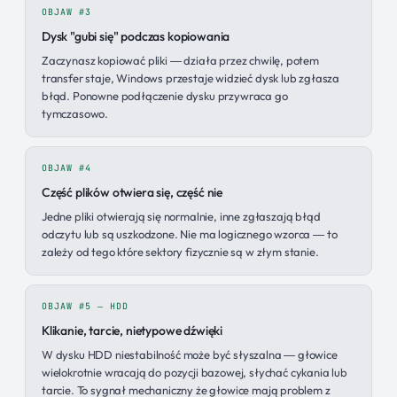
OBJAW #3
Dysk "gubi się" podczas kopiowania
Zaczynasz kopiować pliki — działa przez chwilę, potem
transfer staje, Windows przestaje widzieć dysk lub zgłasza
błąd. Ponowne podłączenie dysku przywraca go
tymczasowo.
OBJAW #4
Część plików otwiera się, część nie
Jedne pliki otwierają się normalnie, inne zgłaszają błąd
odczytu lub są uszkodzone. Nie ma logicznego wzorca — to
zależy od tego które sektory fizycznie są w złym stanie.
OBJAW #5 — HDD
Klikanie, tarcie, nietypowe dźwięki
W dysku HDD niestabilność może być słyszalna — głowice
wielokrotnie wracają do pozycji bazowej, słychać cykania lub
tarcie. To sygnał mechaniczny że głowice mają problem z