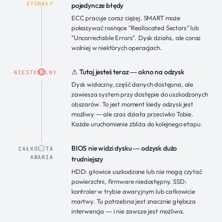
SYGNAŁY
pojedyncze błędy
ECC pracuje coraz ciężej. SMART może
pokazywać rosnące "Reallocated Sectors" lub
"Uncorrectable Errors". Dysk działa, ale coraz
wolniej w niektórych operacjach.
⚠ Tutaj jesteś teraz — okno na odzysk
NIESTABILNY
Dysk widoczny, część danych dostępna, ale
zawiesza system przy dostępie do uszkodzonych
obszarów. To jest moment kiedy odzysk jest
możliwy — ale czas działa przeciwko Tobie.
Każde uruchomienie zbliża do kolejnego etapu.
BIOS nie widzi dysku — odzysk dużo
CAŁKOWITA
AWARIA
trudniejszy
HDD: głowice uszkodzone lub nie mogą czytać
powierzchni, firmware niedostępny. SSD:
kontroler w trybie awaryjnym lub całkowicie
martwy. Tu potrzebna jest znacznie głębsza
interwencja — i nie zawsze jest możliwa.