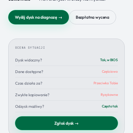
Wyślij dysk na diagnozę →
Bezpłatna wycena
OCENA SYTUACJI
Dysk widoczny?
Tak, w BIOS
Dane dostępne?
Częściowo
Czas działa za?
Przeciwko Tobie
Zwykłe kopiowanie?
Ryzykowne
Odzysk możliwy?
Często tak
Zgłoś dysk →