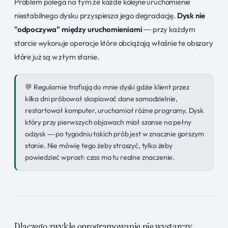
Problem polega na tym że każde kolejne uruchomienie
niestabilnego dysku przyspiesza jego degradację.
Dysk nie
"odpoczywa" między uruchomieniami
— przy każdym
starcie wykonuje operacje które obciążają właśnie te obszary
które już są w złym stanie.
Regularnie trafiają do mnie dyski gdzie klient przez
kilka dni próbował skopiować dane samodzielnie,
restartował komputer, uruchamiał różne programy. Dysk
który przy pierwszych objawach miał szanse na pełny
odzysk — po tygodniu takich prób jest w znacznie gorszym
stanie. Nie mówię tego żeby straszyć, tylko żeby
powiedzieć wprost: czas ma tu realne znaczenie.
Dlaczego zwykłe oprogramowanie nie wystarczy