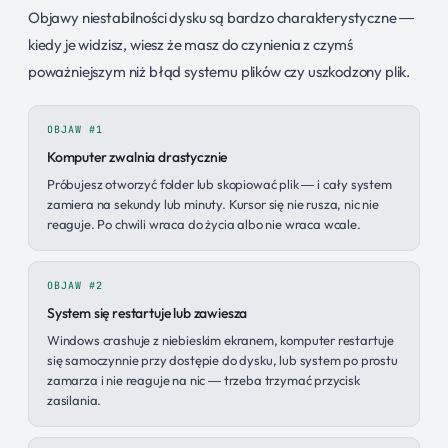
Objawy niestabilności dysku są bardzo charakterystyczne —
kiedy je widzisz, wiesz że masz do czynienia z czymś
poważniejszym niż błąd systemu plików czy uszkodzony plik.
OBJAW #1
Komputer zwalnia drastycznie
Próbujesz otworzyć folder lub skopiować plik — i cały system
zamiera na sekundy lub minuty. Kursor się nie rusza, nic nie
reaguje. Po chwili wraca do życia albo nie wraca wcale.
OBJAW #2
System się restartuje lub zawiesza
Windows crashuje z niebieskim ekranem, komputer restartuje
się samoczynnie przy dostępie do dysku, lub system po prostu
zamarza i nie reaguje na nic — trzeba trzymać przycisk
zasilania.