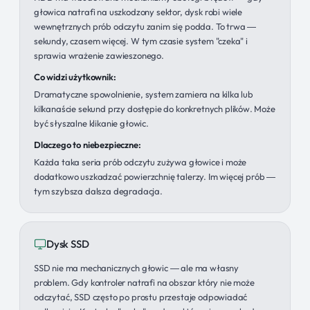
głowica natrafi na uszkodzony sektor, dysk robi wiele
wewnętrznych prób odczytu zanim się podda. To trwa —
sekundy, czasem więcej. W tym czasie system "czeka" i
sprawia wrażenie zawieszonego.
Co widzi użytkownik:
Dramatyczne spowolnienie, system zamiera na kilka lub
kilkanaście sekund przy dostępie do konkretnych plików. Może
być słyszalne klikanie głowic.
Dlaczego to niebezpieczne:
Każda taka seria prób odczytu zużywa głowice i może
dodatkowo uszkadzać powierzchnię talerzy. Im więcej prób —
tym szybsza dalsza degradacja.
Dysk SSD
SSD nie ma mechanicznych głowic — ale ma własny
problem. Gdy kontroler natrafi na obszar który nie może
odczytać, SSD często po prostu przestaje odpowiadać